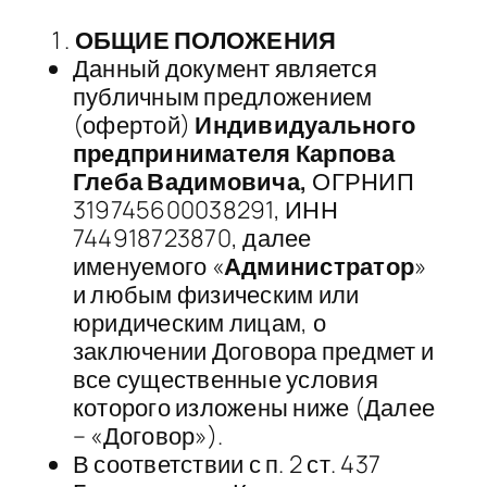
ОБЩИЕ ПОЛОЖЕНИЯ
Данный документ является
публичным предложением
(офертой)
Индивидуального
предпринимателя
Карпова
Глеба Вадимовича,
ОГРНИП
319745600038291, ИНН
744918723870, далее
именуемого «
Администратор
»
и любым физическим или
юридическим лицам, о
заключении Договора предмет и
все существенные условия
которого изложены ниже (Далее
– «Договор»).
​В соответствии с п. 2 ст. 437